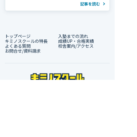
んは高校2年の夏、学年314人中300位で、勉強習
記事を読む
慣がほぼ無い状態から受験勉強を […]
トップページ
入塾までの流れ
キミノスクールの特長
成績UP・合格実績
よくある質問
校舎案内/アクセス
お問合せ/資料請求
プライバシーポリシー
お問合せ/資料請求
キミノスクールが運営する