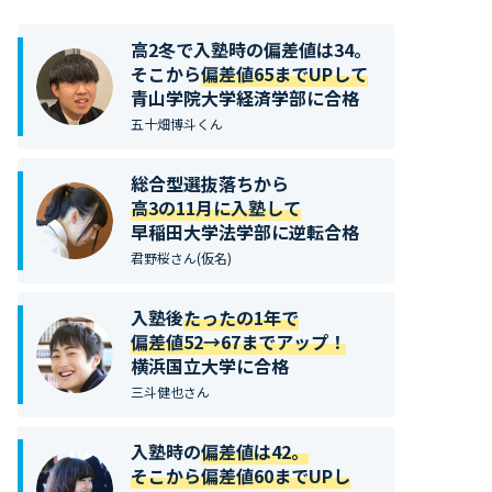
高2冬で入塾時の偏差値は34。
そこから
偏差値65までUPして
青山学院大学経済学部に合格
五十畑博斗くん
総合型選抜落ちから
高3の11月に入塾して
早稲田大学法学部に逆転合格
君野桜さん(仮名)
入塾後
たったの1年で
偏差値52→67までアップ！
横浜国立大学に合格
三斗健也さん
入塾時の
偏差値は42。
そこから偏差値60までUPし