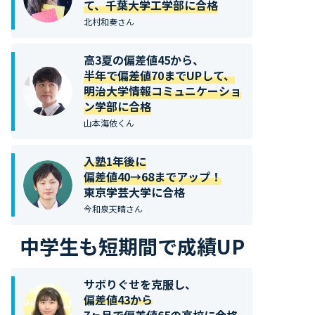
て、千葉大学工学部に合格
北村和奏さん
高3夏の偏差値45から、
半年で偏差値70までUPして、
明治大学情報コミュニケーショ
ン学部に合格
山本海依くん
入塾1年後に
偏差値40→68までアップ！
東京学芸大学に合格
今和泉天晴さん
中学生も短期間で成績UP
サボりぐせを克服し、
偏差値43から