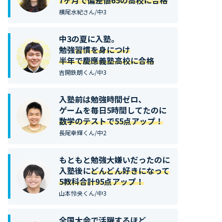
7ヶ月で偏差値65の高校に合格
横尾水紀さん/中3
中3の夏に入塾。
勉強
習慣を身につけ
半年で慶應義塾高校に合格
吉開鉄朗くん/中3
入塾前は勉強時間ゼロ、
ゲームを毎日5時間してたのに
数学のテストで55点アップ！
長尾幸輝くん/中2
もともと勉強大嫌いだったのに
入塾後に
どんどん好きになって
5教科合計95点アップ！
山本怜央くん/中3
全国大会で活躍するほど