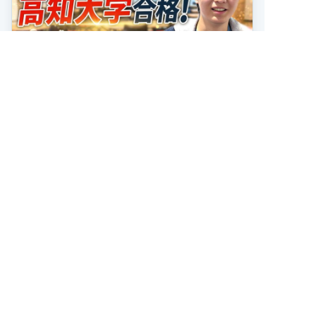
合格者の声
2026.07.15
【合格者の声】学年ほぼビリから国公
立大学に合格！
2026年度最新 合格者の声 キミノスクール岐阜校
で学んだ高熊さんが、高知大学農林海洋科学部に
合格しました！ おめでとうございます！ 高熊さ
んは高校2年の夏、学年314人中300位で、勉強習
記事を読む
慣がほぼ無い状態から受験勉強を […]