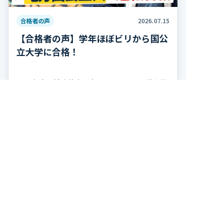
合格者の声
2026.07.15
【合格者の声】学年ほぼビリから国公
立大学に合格！
2026年度最新 合格者の声 キミノスクール岐阜校
で学んだ高熊さんが、高知大学農林海洋科学部に
合格しました！ おめでとうございます！ 高熊さ
んは高校2年の夏、学年314人中300位で、勉強習
記事を読む
慣がほぼ無い状態から受験勉強を […]
トップページ
入塾までの流れ
キミノスクールの特長
成績UP・合格実績
よくある質問
校舎案内/アクセス
お問合せ/資料請求