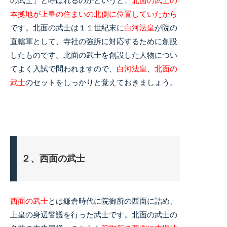
の武士」と呼ばれるのかというと、
北面の武士の
本拠地が上皇の住まいの北側に位置していたから
です。北面の武士は１１世紀末に
白河法皇
が院の
直轄軍として、寺社の強訴に対応するために創設
したものです。北面の武士を創設した人物につい
てよく入試で問われますので、
白河法皇
、
北面の
武士
のセットをしっかりと覚えておきましょう。
２、西面の武士
西面の武士
とは鎌倉時代に院御所の西面に詰め、
上皇の身辺警護を行った武士です。北面の武士の