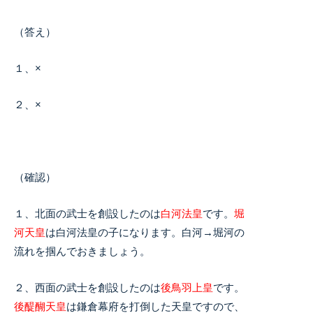
（答え）
１、×
２、×
（確認）
１、北面の武士を創設したのは
白河法皇
です。
堀
河天皇
は白河法皇の子になります。白河→堀河の
流れを掴んでおきましょう。
２、西面の武士を創設したのは
後鳥羽上皇
です。
後醍醐天皇
は鎌倉幕府を打倒した天皇ですので、