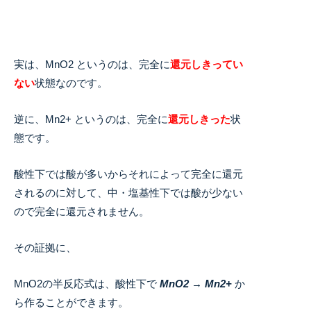
実は、MnO2 というのは、完全に
還元しきってい
ない
状態なのです。
逆に、Mn
2+
というのは、完全に
還元しきった
状
態です。
酸性下では酸が多いからそれによって完全に還元
されるのに対して、中・塩基性下では酸が少ない
ので完全に還元されません。
その証拠に、
MnO
2
の半反応式は、酸性下で
MnO
2
→ Mn
2+
か
ら作ることができます。