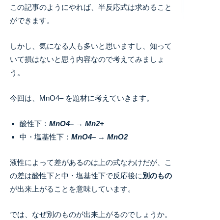
この記事のようにやれば、半反応式は求めること
ができます。
しかし、気になる人も多いと思いますし、知って
いて損はないと思う内容なので考えてみましょ
う。
今回は、MnO
4
–
を題材に考えていきます。
酸性下：
MnO
4
–
→ Mn
2+
中・塩基性下：
MnO
4
–
→ MnO
2
液性によって差があるのは上の式なわけだが、こ
の差は酸性下と中・塩基性下で反応後に
別のもの
が出来上がることを意味しています。
では、なぜ別のものが出来上がるのでしょうか。