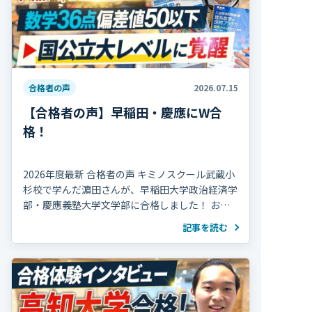
合格者の声
2026.07.15
【合格者の声】早稲田・慶應にW合
格！
2026年度最新 合格者の声 キミノスクール武蔵小
杉校で学んだ濵田さんが、早稲田大学政治経済学
部・慶應義塾大学文学部に合格しました！ おめ
でとうございます！ 濵田さんは高校2年の冬まで
記事を読む
部活動を続け、海外で生活していた期間 […]