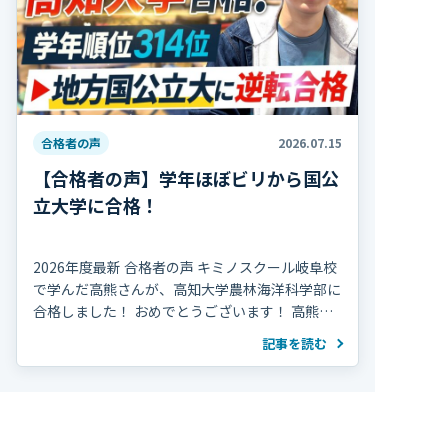
合格者の声
2026.07.15
【合格者の声】学年ほぼビリから国公
立大学に合格！
2026年度最新 合格者の声 キミノスクール岐阜校
で学んだ高熊さんが、高知大学農林海洋科学部に
合格しました！ おめでとうございます！ 高熊さ
んは高校2年の夏、学年314人中300位で、勉強習
記事を読む
慣がほぼ無い状態から受験勉強を […]