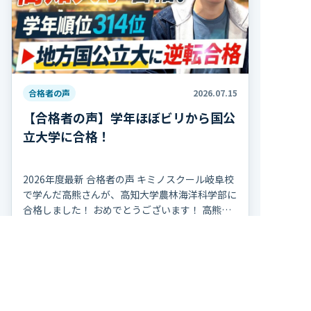
合格者の声
2026.07.15
【合格者の声】学年ほぼビリから国公
立大学に合格！
2026年度最新 合格者の声 キミノスクール岐阜校
で学んだ高熊さんが、高知大学農林海洋科学部に
合格しました！ おめでとうございます！ 高熊さ
んは高校2年の夏、学年314人中300位で、勉強習
記事を読む
慣がほぼ無い状態から受験勉強を […]
トップページ
入塾までの流れ