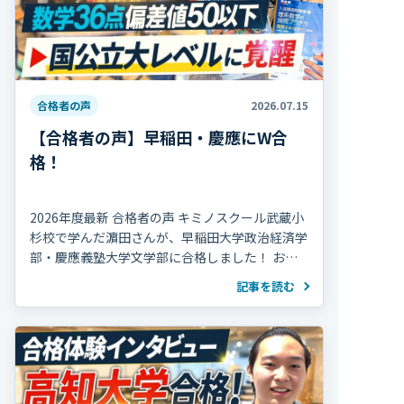
合格者の声
2026.07.15
【合格者の声】早稲田・慶應にW合
格！
2026年度最新 合格者の声 キミノスクール武蔵小
杉校で学んだ濵田さんが、早稲田大学政治経済学
部・慶應義塾大学文学部に合格しました！ おめ
でとうございます！ 濵田さんは高校2年の冬まで
記事を読む
部活動を続け、海外で生活していた期間 […]