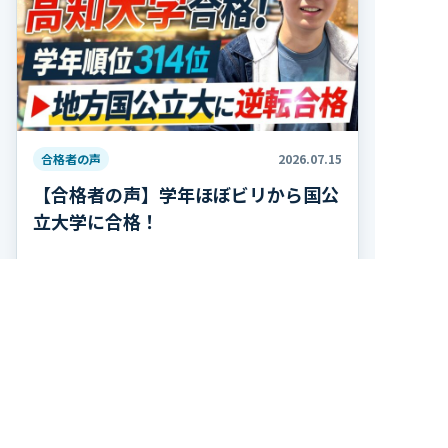
合格者の声
2026.07.15
【合格者の声】学年ほぼビリから国公
立大学に合格！
2026年度最新 合格者の声 キミノスクール岐阜校
で学んだ高熊さんが、高知大学農林海洋科学部に
合格しました！ おめでとうございます！ 高熊さ
んは高校2年の夏、学年314人中300位で、勉強習
記事を読む
慣がほぼ無い状態から受験勉強を […]