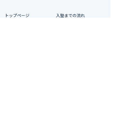
トップページ
入塾までの流れ
キミノスクールの特長
成績UP・合格実績
よくある質問
校舎案内/アクセス
お問合せ/資料請求
プライバシーポリシー
お問合せ/資料請求
キミノスクールが運営する
通信制高校ができました