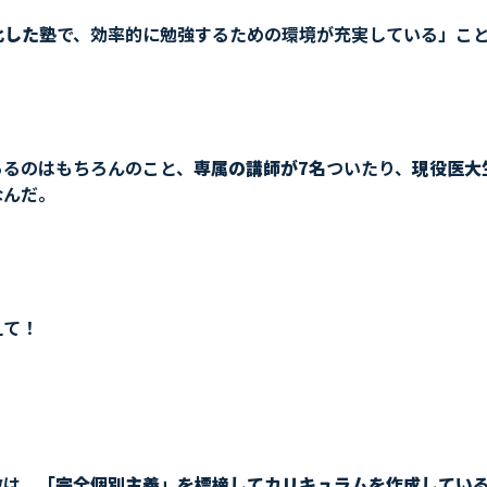
化した塾
で、効率的に勉強するための環境が充実している」こ
あるのはもちろんのこと、
専属の講師が7名
ついたり、
現役医大
なんだ。
えて！
徴は、
「完全個別主義」を標榜してカリキュラムを作成してい