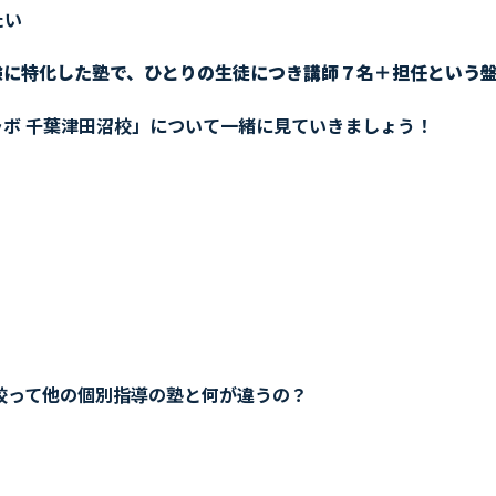
たい
験に特化した塾で、ひとりの生徒につき講師７名＋担任という
ボ 千葉津田沼校」について一緒に見ていきましょう！
校って他の個別指導の塾と何が違うの？