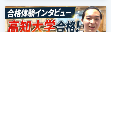
合格者の声
2026.07.15
【合格者の声】学年ほぼビリから国公
立大学に合格！
2026年度最新 合格者の声 キミノスクール岐阜校
で学んだ高熊さんが、高知大学農林海洋科学部に
合格しました！ おめでとうございます！ 高熊さ
んは高校2年の夏、学年314人中300位で、勉強習
記事を読む