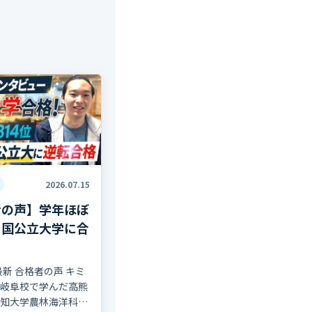
2026.07.15
者の声】学年ほぼ
ら国公立大学に合
最新 合格者の声 キミ
岐阜校で学んだ高熊
知大学農林海洋科学