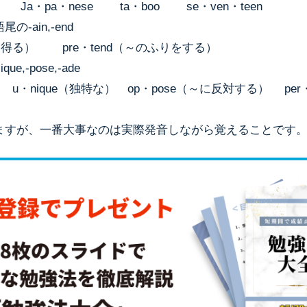
er Ja・pa・nese ta・boo se・ven・teen
-ain,-end
～を得る） pre・tend（～のふりをする）
que,-pose,-ade
ue u・nique（独特な） op・pose（～に反対する） per
ますが、一番大事なのは実際発音しながら覚えることです