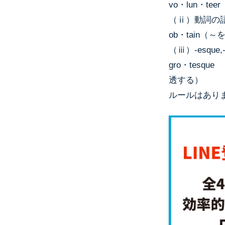
vo・lun・te
（ⅱ）動詞の語尾の
ob・tain（
（ⅲ）-esque,-i
gro・tesq
透する）
ルールはあり