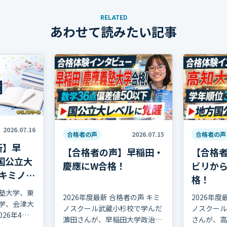
RELATED
あわせて読みたい記事
2026.07.16
合格者の声
2026.07.15
合格者の声
新】早
【合格者の声】早稲田・
【合格
国公立大
慶應にW合格！
ビリか
キミノス
格！
塾大学、東
2026年度最新 合格者の声 キミ
2026年度
学、会津大
ノスクール武蔵小杉校で学んだ
ノスクール
026年4月
濵田さんが、早稲田大学政治経
さんが、高
な合格実績