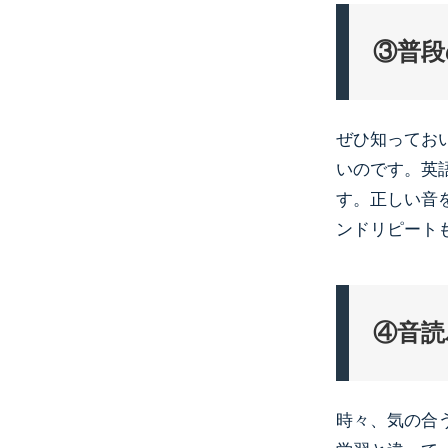
③普段
ぜひ知ってお
いのです。英
す。正しい音
ンドリピート
④音読
時々、気の合