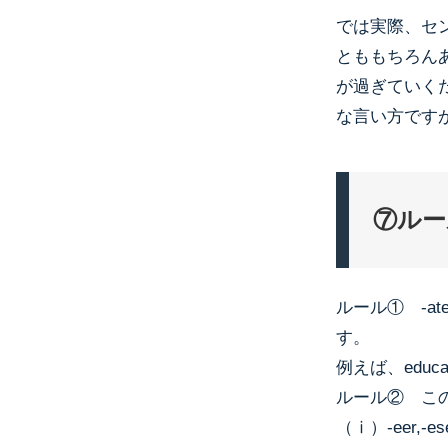
では実際、セ
とももちろん
が過ぎていく
な言い方です
⑦ルー
ルール① -a
す。
例えば、educ
ルール② こ
（ⅰ）-eer,-ese,