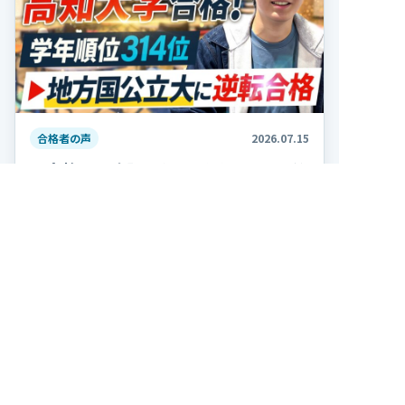
合格者の声
2026.07.15
【合格者の声】学年ほぼビリから国公
立大学に合格！
2026年度最新 合格者の声 キミノスクール岐阜校
で学んだ高熊さんが、高知大学農林海洋科学部に
合格しました！ おめでとうございます！ 高熊さ
んは高校2年の夏、学年314人中300位で、勉強習
記事を読む
慣がほぼ無い状態から受験勉強を […]