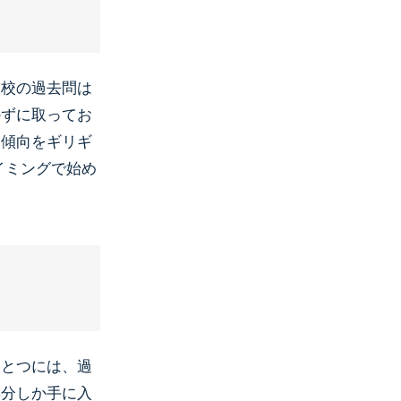
望校の過去問は
かずに取ってお
題傾向をギリギ
イミングで始め
ひとつには、過
年分しか手に入