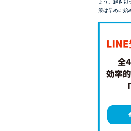
ょう。解き切
策は早めに始