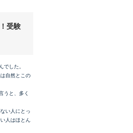
！受験
んでした。
人は自然とこの
言うと、多く
がない人にとっ
ない人はほとん