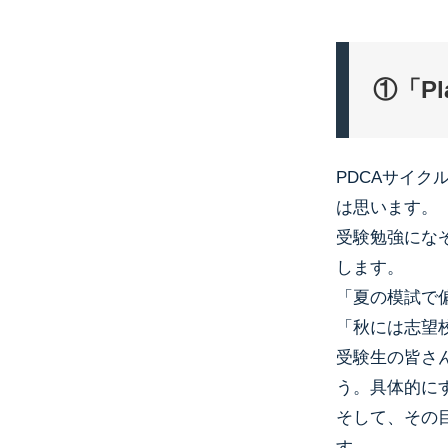
①「P
PDCAサイク
は思います。
受験勉強にな
します。
「夏の模試で
「秋には志望
受験生の皆さ
う。具体的に
そして、その
す。