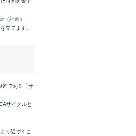
った時間を苦手
an（計画）」
画を立てます。
根幹である「サ
CAサイクルと
により近づくこ