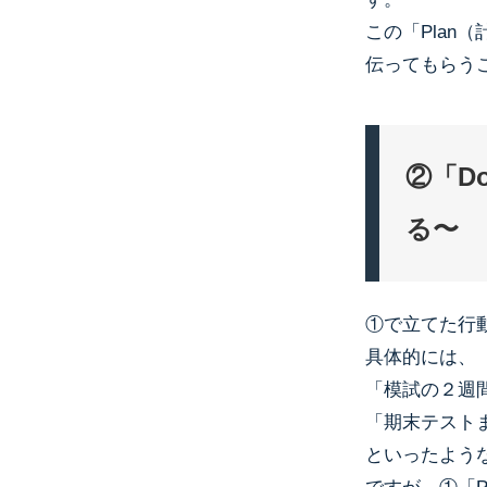
この「Pla
伝ってもらう
②「D
る〜
①で立てた行
具体的には、
「模試の２週
「期末テスト
といったよう