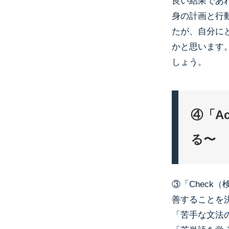
良い結果であ
身の計画と行
たが、自分に
かと思います
しょう。
④「A
る〜
③「Chec
善することを決
「苦手な文法