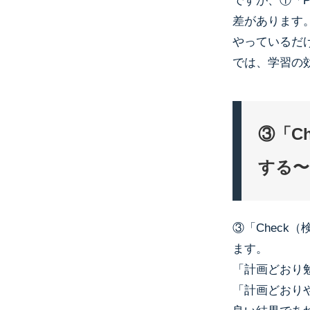
ですが、①「P
差があります。
やっているだ
では、学習の
③「C
する〜
③「Check
ます。
「計画どおり
「計画どおり