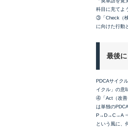
「英単語を覚
科目に充てよ
③「Check
に向けた行動
最後に
PDCAサイク
イクル」の意
④「Act（改
は単独のPDC
P→D→C→A 
という風に、