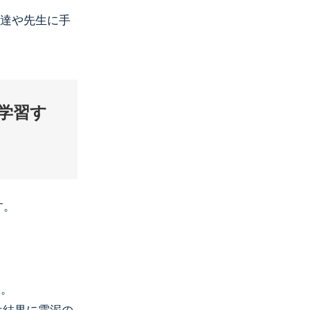
友達や先生に手
学習す
す。
す。