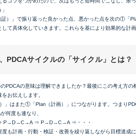
えるコツをつかめたので、次はもっと短時間でこなし、余
う」
（検証）」で振り返った良かった点、悪かった点を次の①「Pl
として具体化していきます。これらを基により効果的な計
、PDCAサイクルの「サイクル」とは？
ルのPDCAの意味は理解できましたか？最後にこの考え方の
味をお伝えします。
善）」はまた①「Plan（計画）」につながります。つまりPD
Aが何度も連なり、
⇒ P→D→C→A ⇒ P→D→C→A ⇒・・・
何度も計画・行動・検証・改善を繰り返しながら目標達成