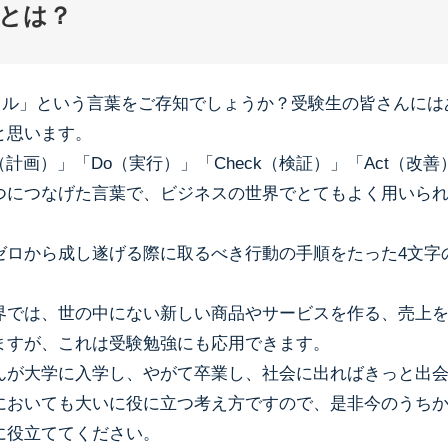
とは？
イクル」という言葉をご存知でしょうか？受験生の皆さんには
と思います。
n（計画）」「Do（実行）」「Check（検証）」「Act（改
つにつなげた言葉で、ビジネスの世界でとてもよく用いら
ゼロから成し遂げる際に取るべき行動の手順をたった4文字
界では、世の中にない新しい商品やサービスを作る、売上
ますが、これは受験勉強にも応用できます。
んが大学に入学し、やがて卒業し、社会に出ればきっと出
においても大いに役に立つ考え方ですので、是非今のうち
に役立ててください。