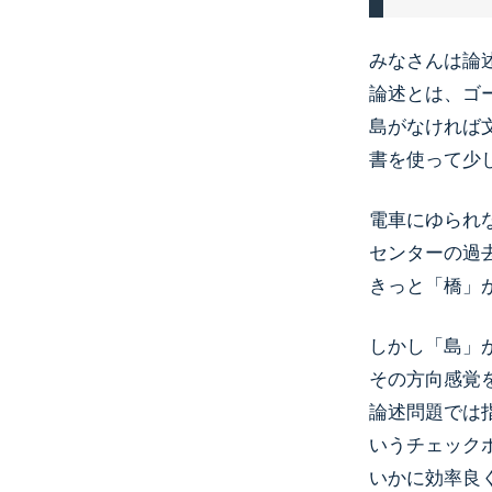
みなさんは論
論述とは、ゴ
島がなければ
書を使って少
電車にゆられ
センターの過
きっと「橋」
しかし「島」
その方向感覚
論述問題では
いうチェック
いかに効率良