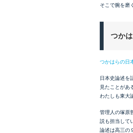
そこで腕を磨
つかは
つかはらの日
日本史論述を
見たことがあ
わたしも東大
管理人の塚原
説も担当して
論述は高三の