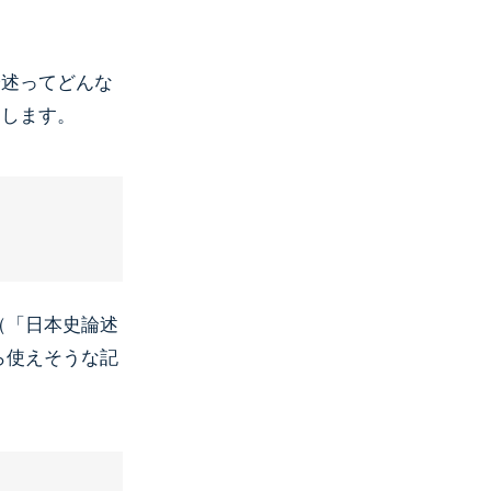
論述ってどんな
達します。
（「日本史論述
ら使えそうな記