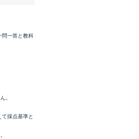
。
一問一答と教科
せん。
えて採点基準と
す。