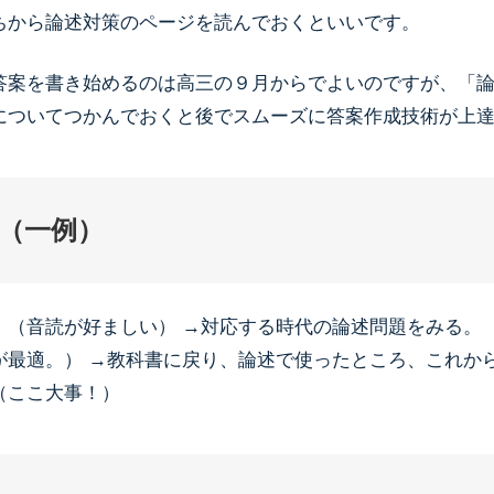
ちから論述対策のページを読んでおくといいです。
答案を書き始めるのは高三の９月からでよいのですが、「
についてつかんでおくと後でスムーズに答案作成技術が上
（一例）
。（音読が好ましい） →対応する時代の論述問題をみる。
が最適。） →教科書に戻り、論述で使ったところ、これか
（ここ大事！）