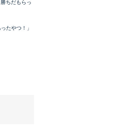
ら勝ちだもらっ
あったやつ！」