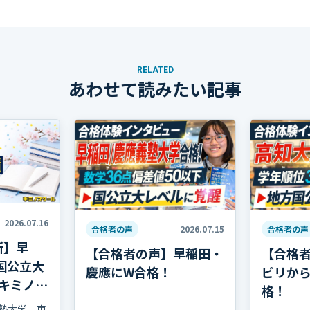
RELATED
あわせて読みたい記事
2026.07.16
合格者の声
2026.07.15
合格者の声
新】早
【合格者の声】早稲田・
【合格
国公立大
慶應にW合格！
ビリか
キミノス
格！
塾大学、東