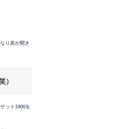
かなり差が開き
笑）
ット1900を