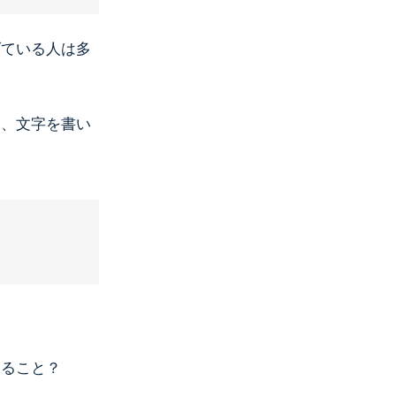
げている人は多
り、文字を書い
えること？