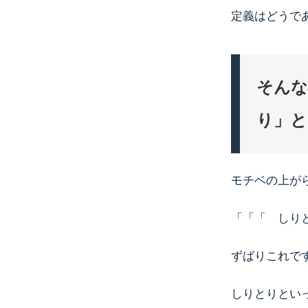
定義はどうで
そんな
り」と
モチベの上が
「「「 しり
ずばりこれで
しりとりとい