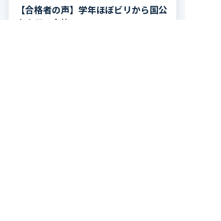
【合格者の声】学年ほぼビリから国公
立大学に合格！
2026年度最新 合格者の声 キミノスクール岐阜校
で学んだ高熊さんが、高知大学農林海洋科学部に
合格しました！ おめでとうございます！ 高熊さ
んは高校2年の夏、学年314人中300位で、勉強習
記事を読む
慣がほぼ無い状態から受験勉強を […]
トップページ
入塾までの流れ
キミノスクールの特長
成績UP・合格実績
よくある質問
校舎案内/アクセス
お問合せ/資料請求