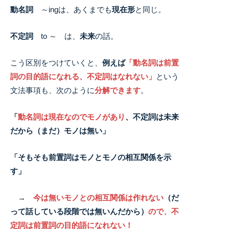
動名詞
～ingは、あくまでも
現在形
と同じ。
不定詞
to ～ は、
未来
の話。
こう区別をつけていくと、
例えば
「動名詞は前置
詞の目的語になれる、不定詞はなれない」
という
文法事項も、次のように
分解できます
。
「
動名詞は現在なのでモノがあり
、不定詞は未来
だから（まだ）モノは無い」
「そもそも前置詞はモノとモノの相互関係を示
す」
→
今は無いモノとの相互関係は作れない
（だ
って話している段階では無いんだから）
ので、不
定詞は前置詞の目的語になれない！