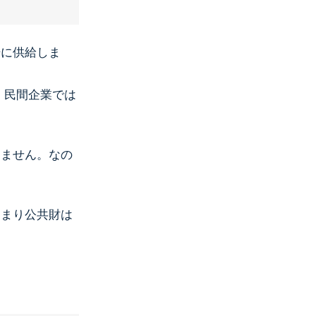
場に供給しま
は、民間企業では
きません。なの
つまり公共財は