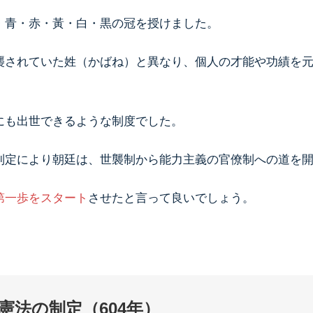
・青・赤・黃・白・黒の冠を授けました。
襲されていた姓（かばね）と異なり、個人の才能や功績を
にも出世できるような制度でした。
制定により朝廷は、世襲制から能力主義の官僚制への道を
第一歩をスタート
させたと言って良いでしょう。
憲法の制定（604年）