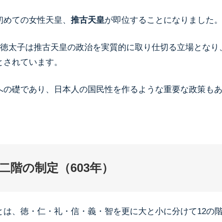
初めての女性天皇、
推古天皇
が即位することになりました
徳太子は推古天皇の政治を実質的に取り仕切る立場となり
とされています。
への礎であり、日本人の国民性を作るような重要な政策も
二階の制定（603年）
とは、徳・仁・礼・信・義・智を更に大と小に分けて12の