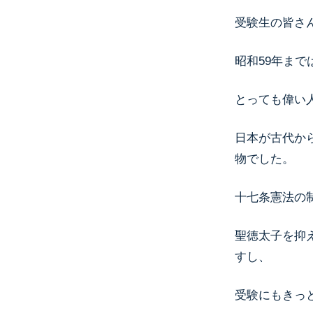
受験生の皆さ
昭和59年ま
とっても偉い
日本が古代か
物でした。
十七条憲法の
聖徳太子を抑
すし、
受験にもきっ