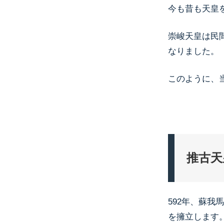
今も昔も天皇
崇峻天皇は民
なりました。
このように、
推古天
592年、蘇
を擁立します