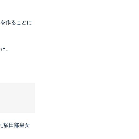
録を作ることに
した。
た額田部皇女