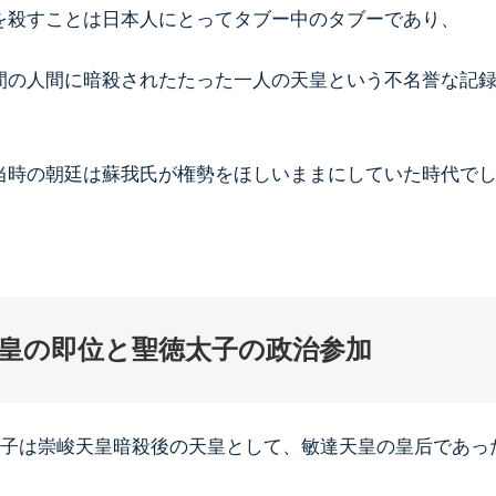
を殺すことは日本人にとってタブー中のタブーであり、
間の人間に暗殺されたたった一人の天皇という不名誉な記
当時の朝廷は蘇我氏が権勢をほしいままにしていた時代で
皇の即位と聖徳太子の政治参加
我馬子は崇峻天皇暗殺後の天皇として、敏達天皇の皇后であっ
。