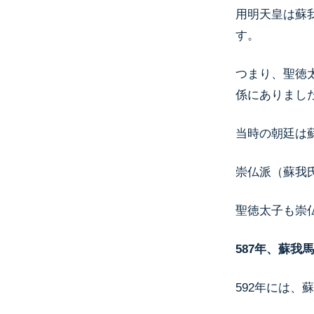
用明天皇は蘇
す。
つまり、聖徳
係にありまし
当時の朝廷は
崇仏派（蘇我
聖徳太子も崇
587年、蘇我
592年には