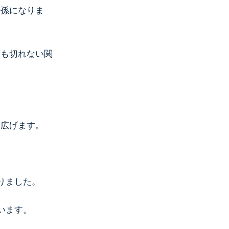
外孫になりま
ても切れない関
り広げます。
りました。
います。