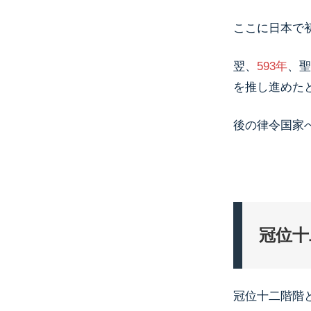
ここに日本で
翌、
593年
、聖
を推し進めた
後の律令国家
冠位十
冠位十二階階