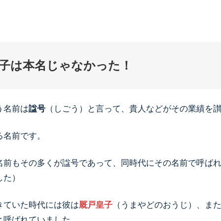
子は本名じゃなかった！
う名前は
諡号
（しごう）と言って、貴人などがその業績を
る名前です。
名前もその多くが諡号であって、同時代にその名前で呼ば
した）
きていた時代には彼は
厩戸皇子
（うまやどのおうじ）、ま
と呼ばれていました。