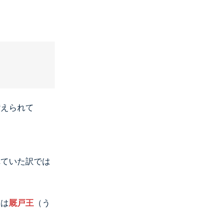
讃えられて
れていた訳では
たは
厩戸王
（う