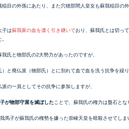
我稲目の外孫にあたり、また穴穂部間人皇女も蘇我稲目の
太子は
蘇我家の血を濃く引き継いで
おり、蘇我氏とは切っ
た。
蘇我氏と物部氏の2大勢力があったのですが、
氏）と廃仏派（物部氏）とに別れて血で血を洗う抗争を繰
仏派の一員としてその抗争に参加しますが、
馬子が物部守屋を滅ぼした
ことで、蘇我氏の権力は盤石とな
、蘇我馬子が蘇我氏の権勢を嫌った崇峻天皇を暗殺させてしま