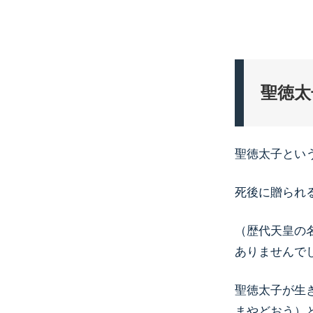
聖徳太
聖徳太子とい
死後に贈られ
（歴代天皇の
ありませんで
聖徳太子が生
まやどおう）