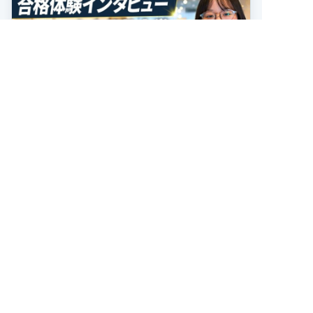
合格者の声
2026.07.15
【合格者の声】早稲田・慶應にW合
格！
2026年度最新 合格者の声 キミノスクール武蔵小
杉校で学んだ濵田さんが、早稲田大学政治経済学
部・慶應義塾大学文学部に合格しました！ おめ
でとうございます！ 濵田さんは高校2年の冬まで
記事を読む
部活動を続け、海外で生活していた期間 […]