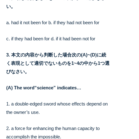
い。
a. had it not been for b. if they had not been for
c. if they had been for d. if it had been not for
3. 本文の内容から判断した場合次の(A)~(D)に続
く表現として適切でないものを
1~4の中から1つ選
びなさい。
(A) The word“science” indicates…
1. a double-edged sword whose effects depend on
the owner’s use.
2. a force for enhancing the human capacity to
accomplish the impossible.