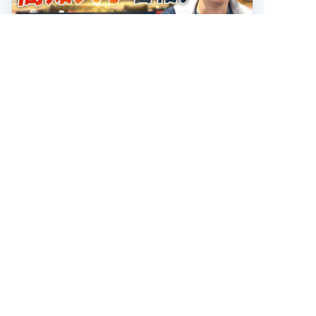
合格者の声
2026.07.15
【合格者の声】学年ほぼビリから国公
立大学に合格！
2026年度最新 合格者の声 キミノスクール岐阜校
で学んだ高熊さんが、高知大学農林海洋科学部に
合格しました！ おめでとうございます！ 高熊さ
んは高校2年の夏、学年314人中300位で、勉強習
記事を読む
慣がほぼ無い状態から受験勉強を […]
トップページ
入塾までの流れ