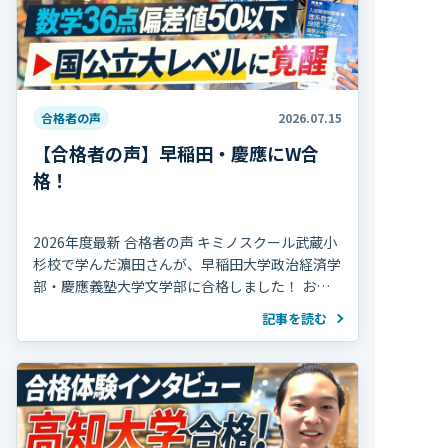
合格者の声
2026.07.15
【合格者の声】早稲田・慶應にW合
格！
2026年度最新 合格者の声 キミノスクール武蔵小
杉校で学んだ濵田さんが、早稲田大学政治経済学
部・慶應義塾大学文学部に合格しました！ おめ
でとうございます！ 濵田さんは高校2年の冬まで
記事を読む
部活動を続け、海外で生活していた期間 […]