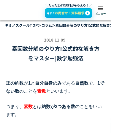
＼たった1分で資料がもらえる！／
キミノスクールTOP
＞
コラム
＞
素因数分解のやり方!公式的な解き方をマスター
2018.11.09
素因数分解のやり方!公式的な解き方
をマスター|数学勉強法
正の約数
が
1
と
自分自身のみ
である
自然数
で、
1で
ない数
のことを
素数
といいます。
つまり、
素数
とは
約数が2つある数
のことをいい
ます。