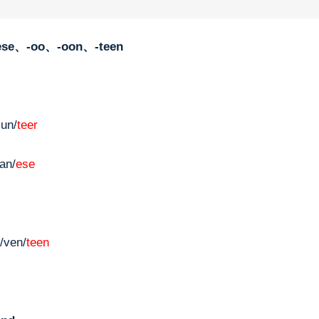
se、-oo、-oon、-teen
un/
teer
an/
ese
/ven/
teen