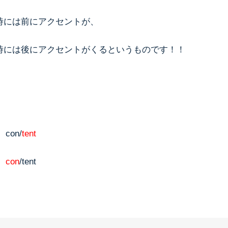
時には前にアクセントが、
時には後にアクセントがくるというものです！！
）con/
tent
）
con
/tent