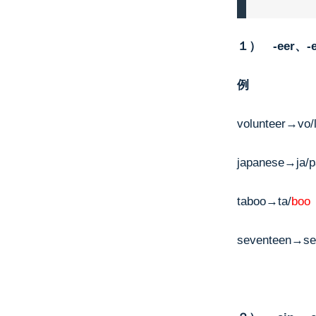
１） -eer、-e
例
volunteer→vo/l
japanese→ja/p
taboo→ta/
boo
seventeen→se