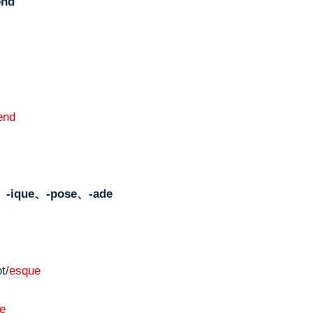
nd
end
-ique、-pose、-ade
t/
esque
ue