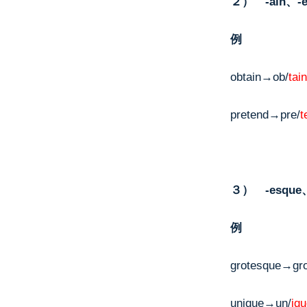
２） -ain、-e
例
obtain→ob/
tain
pretend→pre/
t
３） -esque、
例
grotesque→gro
unique→un/
iq