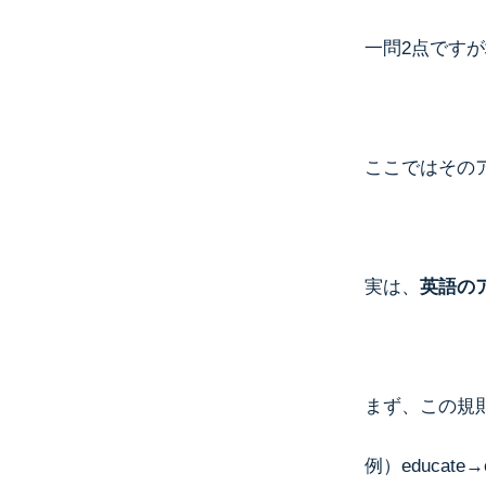
一問2点です
ここではその
実は、
英語の
まず、この規
例）educate→e