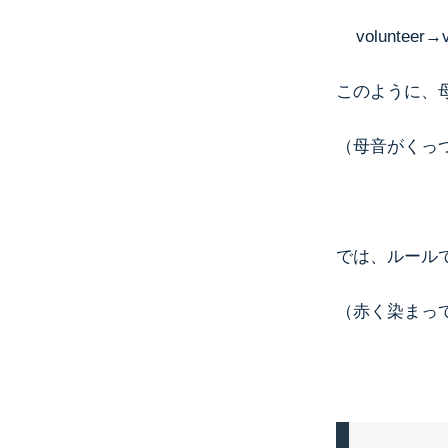
volunteer→vo
このように、
（母音がくっ
では、ルール
（赤く染まっ