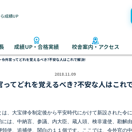
ら成績UP
長
成績UP・合格実績
校舎案内・アクセス
＞
令外官ってどれを覚えるべき?不安な人はこれで解決!
2018.11.09
官ってどれを覚えるべき?不安な人はこれで
とは、大宝律令制定後から平安時代にかけて新設された令
的には、中納言、参議、内大臣、蔵人頭、検非違使、勘解
押領使、追捕使、関白の１１個です。ここでは、令外官の