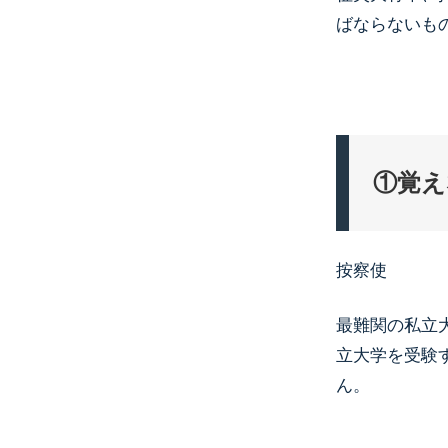
ばならないも
①覚え
按察使
最難関の私立
立大学を受験
ん。