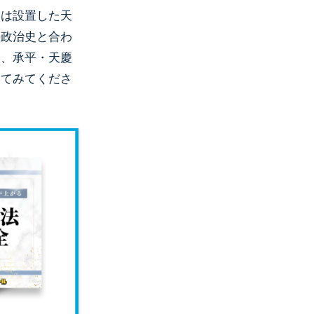
ては設置した天
の政治史と合わ
は、承平・天慶
えてみてくださ