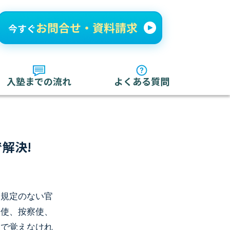
入塾までの流れ
よくある質問
解決!
に規定のない官
由使、按察使、
中で覚えなけれ