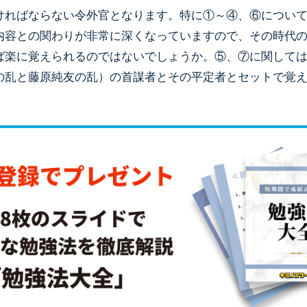
ければならない令外官となります。特に①～④、⑥につい
内容との関わりが非常に深くなっていますので、その時代
ば楽に覚えられるのではないでしょうか。⑤、⑦に関して
の乱と藤原純友の乱）の首謀者とその平定者とセットで覚