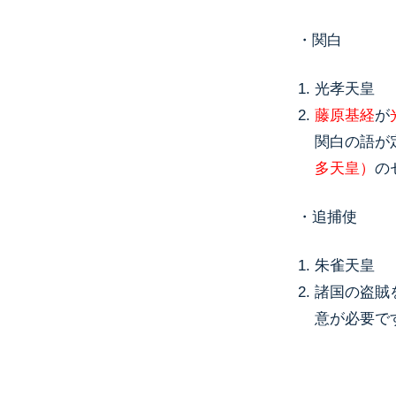
・関白
光孝天皇
藤原基経
が
関白の語が
多天皇）
の
・追捕使
朱雀天皇
諸国の盗賊
意が必要で