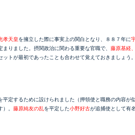
光孝天皇
を擁立した際に事実上の関白となり、８８７年に
定まりました。摂関政治に関わる重要な官職で、
藤原基経
セットが最初であったことも合わせて覚えておきましょう
を平定するために設けられました（押領使と職務の内容が
す）。
藤原純友の乱
を平定した
小野好古
が追捕使として有