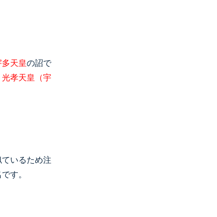
宇多天皇
の詔で
、光孝天皇（宇
。
似ているため注
名です。