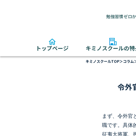
勉強習慣ゼロか
トップページ
キミノスクールの特
キミノスクールTOP
＞
コラム
令外
まず、令外官
職です。具体
征夷大将軍、