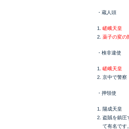
・蔵人頭
嵯峨天皇
薬子の変の
・検非違使
嵯峨天皇
京中で警察
・押領使
陽成天皇
盗賊を鎮圧
て有名です