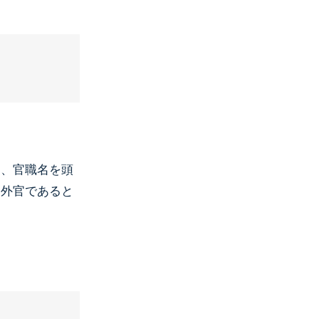
し、官職名を頭
令外官であると