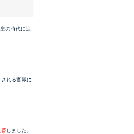
天皇の時代に追
とされる官職に
監督
しました。