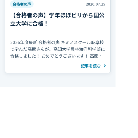
合格者の声
2026.07.15
【合格者の声】学年ほぼビリから国公
立大学に合格！
2026年度最新 合格者の声 キミノスクール岐阜校
で学んだ高熊さんが、高知大学農林海洋科学部に
合格しました！ おめでとうございます！ 高熊さ
んは高校2年の夏、学年314人中300位で、勉強習
記事を読む
慣がほぼ無い状態から受験勉強を […]
トップページ
入塾までの流れ
キミノスクールの特長
成績UP・合格実績
よくある質問
校舎案内/アクセス
お問合せ/資料請求