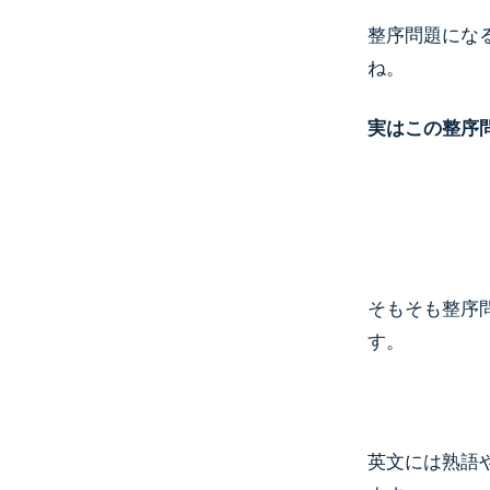
整序問題にな
ね。
実はこの整序
そもそも整序
す。
英文には熟語