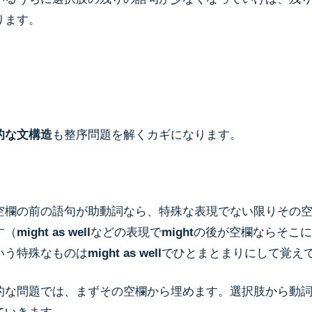
ります。
的な文構造
も整序問題を解くカギになります。
空欄の前の語句が助動詞なら、特殊な表現でない限りその
す（
might as well
などの表現で
might
の後が空欄ならそこに
いう特殊なものは
might as well
でひとまとまりにして覚え
的な問題では、まずその空欄から埋めます。選択肢から動