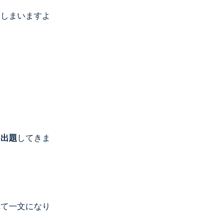
てしまいますよ
て出題
してきま
れて一文になり