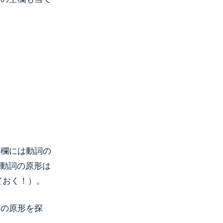
空欄には動詞の
動詞の原形は
ておく！）。
詞の原形を探