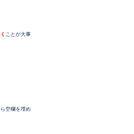
いく
ことが大事
から空欄を埋め