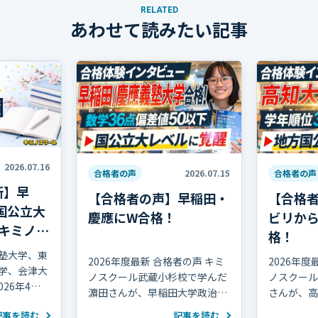
RELATED
あわせて読みたい記事
2026.07.16
合格者の声
2026.07.15
合格者の声
新】早
【合格者の声】早稲田・
【合格
国公立大
慶應にW合格！
ビリか
キミノス
格！
塾大学、東
2026年度最新 合格者の声 キミ
2026年度
学、会津大
ノスクール武蔵小杉校で学んだ
ノスクール
026年4月
濵田さんが、早稲田大学政治経
さんが、高
な合格実績
済学部・慶應義塾大学文学部に
部に合格し
記事を読む
記事を読む
を紹介しま