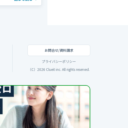
！ 高熊さんは高校2
314人中300位
慣がほぼ無い状態か
 […]
お問合せ/資料請求
プライバシーポリシー
（C）2026 Clueit inc. All rights reserved.