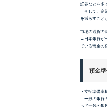
証券などを多
そして、企業
を減らすこと
市場の通貨の
→日本銀行が
ている現金の
預金準
・支払準備率
一般の銀行の
って一般の銀