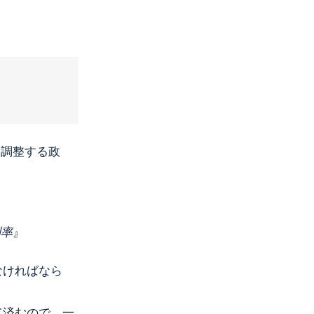
を調整する政
利率
』
なければなら
て済むので、一