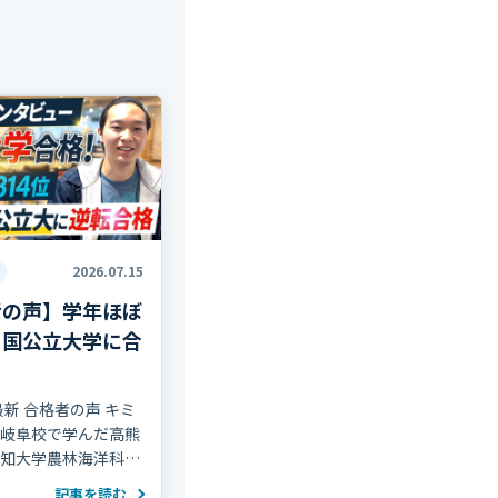
2026.07.15
者の声】学年ほぼ
ら国公立大学に合
最新 合格者の声 キミ
岐阜校で学んだ高熊
知大学農林海洋科学
ました！ おめでとう
記事を読む