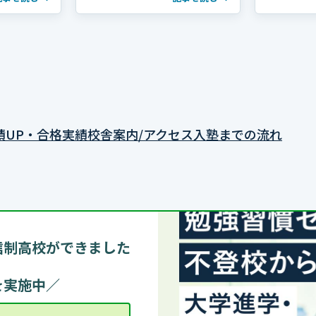
合格しました！ おめでとうござ
ございます
います！ 濵田さんは高校2年の
年の夏、学年
冬まで部活動を続け、海外で生
で、勉強習
活していた期間 […]
ら受験勉強を
績UP・合格実績
校舎案内/アクセス
入塾までの流れ
信制高校ができました
を実施中／