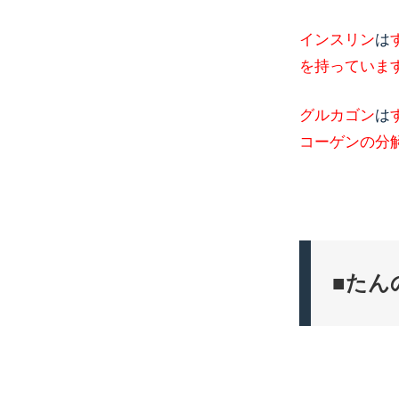
インスリン
は
を持っていま
グルカゴン
は
コーゲンの分
■たん