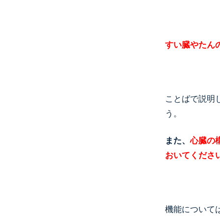
すい臓やたん
ことばで説明
う。
また、
心臓の
おいてくださ
機能について