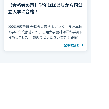
【合格者の声】学年ほぼビリから国公
立大学に合格！
2026年度最新 合格者の声 キミノスクール岐阜校
で学んだ高熊さんが、高知大学農林海洋科学部に
合格しました！ おめでとうございます！ 高熊さ
んは高校2年の夏、学年314人中300位で、勉強習
記事を読む
慣がほぼ無い状態から受験勉強を […]
トップページ
入塾までの流れ
キミノスクールの特長
成績UP・合格実績
よくある質問
校舎案内/アクセス
お問合せ/資料請求