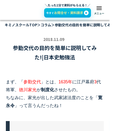
＼たった1分で資料がもらえる！／
キミノスクールTOP
＞
コラム
＞
参勤交代の目的を簡単に説明してみた!|日本史勉
2018.11.09
参勤交代の目的を簡単に説明してみ
た!|日本史勉強法
まず、「
参勤交代
」とは、
1635年
に江戸幕府
3
代
将軍、
徳川家光
が
制度化
させたもの。
ちなみに、家光が出した武家諸法度のことを「
寛
永令
」って言うんだったね！