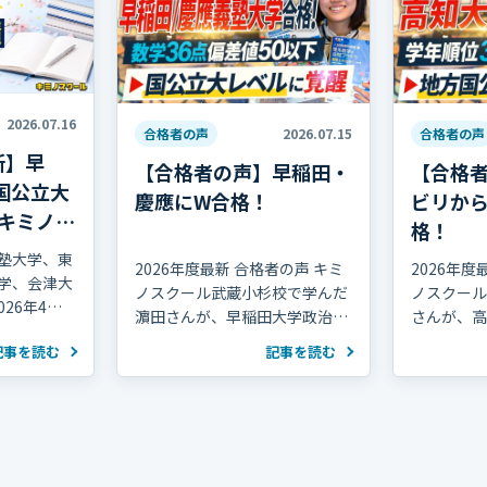
2026.07.16
合格者の声
2026.07.15
合格者の声
新】早
【合格者の声】早稲田・
【合格
国公立大
慶應にW合格！
ビリか
キミノス
格！
塾大学、東
2026年度最新 合格者の声 キミ
2026年度
学、会津大
ノスクール武蔵小杉校で学んだ
ノスクール
026年4月
濵田さんが、早稲田大学政治経
さんが、高
な合格実績
済学部・慶應義塾大学文学部に
部に合格し
記事を読む
記事を読む
を紹介しま
合格しました！ おめでとうござ
ございます
います！ 濵田さんは高校2年の
年の夏、学年
冬まで部活動を続け、海外で生
で、勉強習
活していた期間 […]
ら受験勉強を