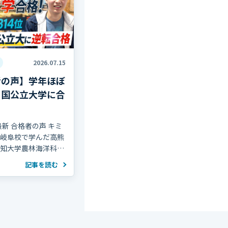
2026.07.15
者の声】学年ほぼ
ら国公立大学に合
最新 合格者の声 キミ
岐阜校で学んだ高熊
知大学農林海洋科学
ました！ おめでとう
記事を読む
！ 高熊さんは高校2
314人中300位
慣がほぼ無い状態か
 […]