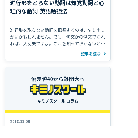
進行形をとらない動詞は知覚動詞と心
理的な動詞|英語勉強法
進行形を取らない動詞を把握するのは、少しやっ
かいかもしれません。でも、何文かの例文でなれ
れば、大丈夫ですよ。これを知っておかないと、
英作文の時に困りますからね。きちんと慣れてお
記事を読む
きましょう。 ■継続的な意味を表す動詞は進行
形をとりません。 例えば、I have a car.（私は車
キミノスクール コラム
2018.11.09
単位円を使って三角関数の問題を簡単