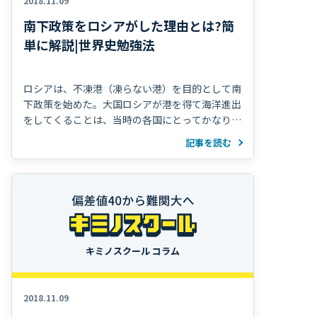
2018.11.09
南下政策をロシアがした理由とは?簡
単に解説|世界史勉強法
ロシアは、不凍港（凍らない港）を目的として南
下政策を始めた。大国ロシアが港を得て海洋進出
をしてくることは、当時の各国にとってかなりの
脅威だったから、ヨーロッパの各国はなんとかし
記事を読む
てこれを阻止しようとする。この南下政策を阻止
しようとする対立が、この時期の国際衝突の大き
な理由の一つ。
キミノスクール コラム
2018.11.09