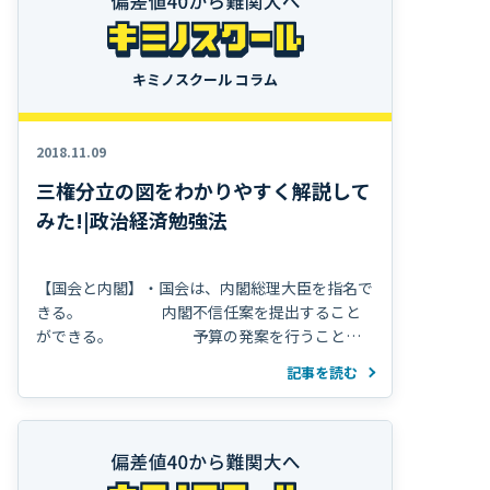
キミノスクール コラム
2018.11.09
三権分立の図をわかりやすく解説して
みた!|政治経済勉強法
【国会と内閣】・国会は、内閣総理大臣を指名で
きる。 内閣不信任案を提出すること
ができる。 予算の発案を行うことが
できる。 ⇅・内閣は、衆議院を解散する
記事を読む
権利を国会に対して持っている。 予
算の審議を行うことができる。 【国会と裁判
所】・国会は、裁