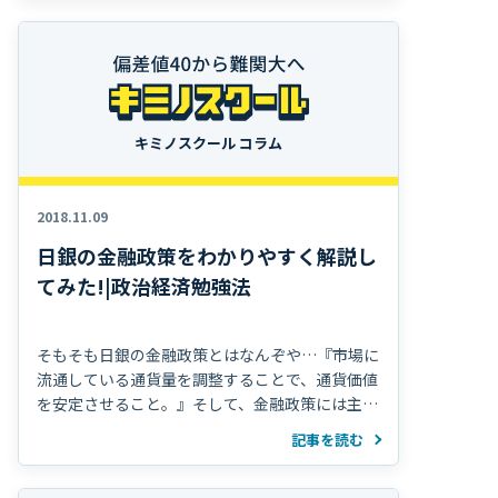
「国の最高法規」だから改正するのがめっちゃム
ズいんだ。。。っ
キミノスクール コラム
2018.11.09
日銀の金融政策をわかりやすく解説し
てみた!|政治経済勉強法
そもそも日銀の金融政策とはなんぞや…『市場に
流通している通貨量を調整することで、通貨価値
を安定させること。』そして、金融政策には主に
3つあるからこれは確実に押さえておこう！ 公開
記事を読む
市場操作・日本銀行が一般の銀行と国債、公債、
有価証券などを取引することによって通貨量の調