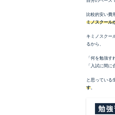
自分のペース
比較的安い費
ミノスクール
キミノスクー
るから、
「何を勉強す
「入試に間に
と思っている
す
。