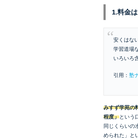
1.料金
安くはな
学習道場
いろいろ
引用：
塾
みすず学苑の
程度」
という
同じくらいの
められた」と