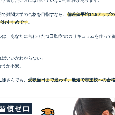
で学習したい方には向いていない可能性があります。
用で難関大学の合格を目指すなら、
偏差値平均14.8アップ
がおすすめです
。
ルは、あなたに合わせた”1日単位”のカリキュラムを作って
ればいいかわからない」
合うか不安」
生徒さんでも、
受験当日まで迷わず、最短で志望校への合