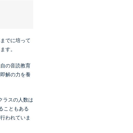
れまでに培って
います。
独自の音読教育
読即解の力を養
クラスの人数は
なることもある
が行われていま