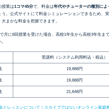
の授業は
1コマ45分
で、料金は
年代やチューターの種別によ
ょう。
公式サイトにて料金シミュレーションできるため、
、大まかな料金を把握できます。
スで月に8回授業を受けた場合、高校1年生から高校3年生ま
い。
受講料（システム利用料込・税込）
生
19,888円
生
19,888円
生
21,648円
金とレッスンについて｜スカイプではないオンライン家庭