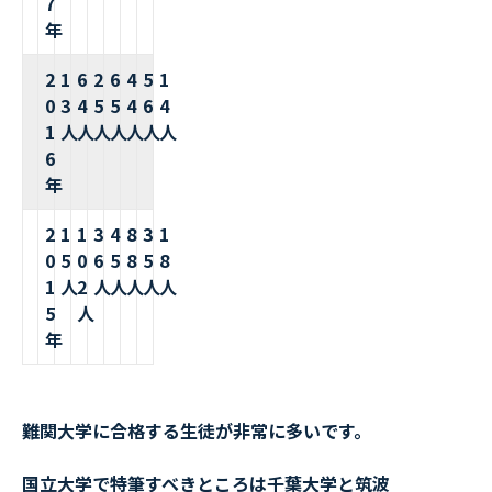
7
年
2
1
6
2
6
4
5
1
0
3
4
5
5
4
6
4
1
人
人
人
人
人
人
人
6
年
2
1
1
3
4
8
3
1
0
5
0
6
5
8
5
8
1
人
2
人
人
人
人
人
5
人
年
難関大学に合格する生徒が非常に多いです。
国立大学で特筆すべきところは千葉大学と筑波