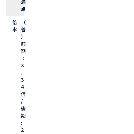
満
点
倍
（
率
普
）
前
期
：
3
.
3
4
倍
/
後
期
:
2