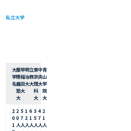
私立大学
大
慶
早
明
立
東
中
青
学
應
稲
治
教
京
央
山
名
義
田
大
大
理
大
学
塾
大
科
院
大
大
大
2
2
5
1
6
3
4
2
0
0
7
2
1
5
7
1
1
人
人
人
人
人
人
人