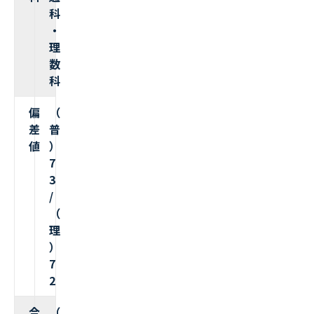
科
・
理
数
科
偏
（
差
普
値
）
7
3
/
（
理
）
7
2
合
（