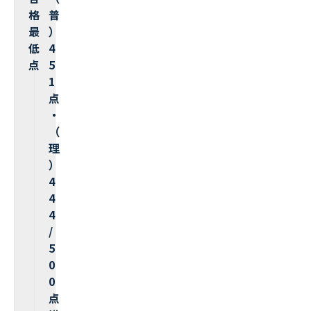
格
普
最
）
低
4
点
5
1
点
・
（
理
）
4
4
4
/
5
0
0
点