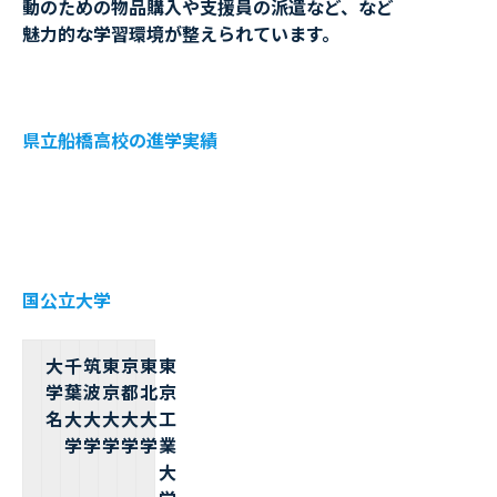
動のための物品購入や支援員の派遣など、など
魅力的な学習環境が整えられています。
県立船橋高校の進学実績
国公立大学
大
千
筑
東
京
東
東
学
葉
波
京
都
北
京
名
大
大
大
大
大
工
学
学
学
学
学
業
大