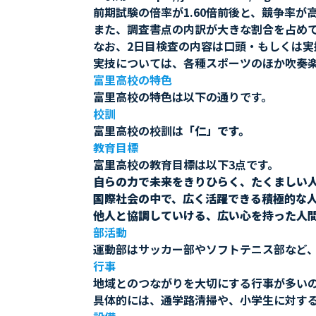
前期試験の倍率が1.60倍前後と、競争率が
また、調査書点の内訳が大きな割合を占め
なお、2日目検査の内容は口頭・もしくは実
実技については、各種スポーツのほか吹奏
富里高校の特色
富里高校の特色は以下の通りです。
校訓
富里高校の校訓は
「仁」です。
教育目標
富里高校の教育目標は以下3点です。
自らの力で未来をきりひらく、たくましい
国際社会の中で、広く活躍できる積極的な
他人と協調していける、広い心を持った人
部活動
運動部はサッカー部やソフトテニス部など
行事
地域とのつながりを大切にする行事が多い
具体的には、通学路清掃や、小学生に対す