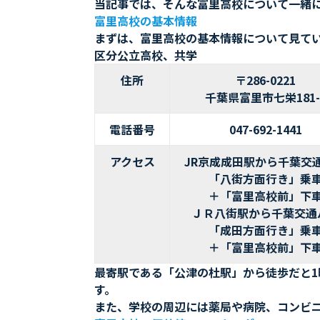
当記事では、そんな富里高校について一緒
富里高校の基本情報
まずは、富里高校の基本情報について見て
区分公立高校、共学
住所
〒286-0221
千葉県富里市七栄181-
電話番号
047-692-1441
アクセス
JR京成成田駅から千葉交
「八街方面行き」乗
＋「富里高校前」下
ＪＲ八街駅から千葉交通
「成田方面行き」乗
＋「富里高校前」下
最寄駅である「公津の杜駅」から徒歩だと
す。
また、学校の周辺には薬局や病院、コンビ