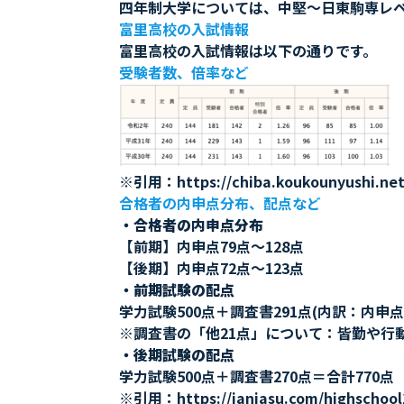
四年制大学については、中堅〜日東駒専レ
富里高校の入試情報
富里高校の入試情報は以下の通りです。
受験者数、倍率など
※引用：https://chiba.koukounyushi.net/
合格者の内申点分布、配点など
・合格者の内申点分布
【前期】内申点79点〜128点
【後期】内申点72点〜123点
・前期試験の配点
学力試験500点＋調査書291点(内訳：内申点2
※調査書の「他21点」について：皆勤や行
・後期試験の配点
学力試験500点＋調査書270点＝合計770点
※引用：https://janiasu.com/highschool