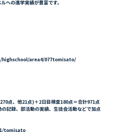
ベルへの進学実績が豊富です。
highschool/area4/077tomisato/
70点、他21点)＋2日目検査180点＝合計971点
動の記録、部活動の実績、生徒会活動などで加点
1/tomisato