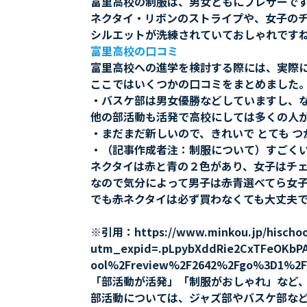
富里高校の制服は、男女ともにブレザーで
ネクタイ・リボンのストライプや、女子の
シルエットが洗練されていておしゃれです
富里高校の口コミ
富里高校への進学を検討する際には、実際
ここではいくつかの口コミをまとめました
・バスケ部は男女優勝などしていますし、
他の部活動も活発で高校にしては多くの人
・まだまだ新しいので、きれいで とても 
・（記事作成者注：制服について）すごく
ネクタイは赤と青の２色があり、女子はチ
なので気分によって男子は赤青選べてら女
でも赤ネクタイは必ず買わなくても大丈夫
※引用：https://www.minkou.jp/hischool
utm_expid=.pLpybXddRie2CxTFeOKbP
ool%2Freview%2F2642%2Fgo%3D1%2F#
「部活動が活発」「制服がおしゃれ」など
部活動については、ジャズ部やバスケ部な