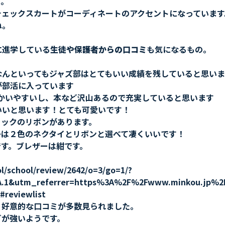
す。
チェックスカートがコーディネートのアクセントになっています
ね。
に進学している
生徒や保護者からの口コミ
も気になるもの。
。
なんといってもジャズ部はとてもいい成績を残していると思いま
が部活に入っています
つかいやすいし、本など沢山あるので充実していると思います
いいと思います！とても可愛いです！
ェックのリボンがあります。
子は２色のネクタイとリボンと選べて凄くいいです！
です。ブレザーは紺です。
/school/review/2642/o=3/go=1/?
A.1&utm_referrer=https%3A%2F%2Fwww.minkou.jp%2F
reviewlist
、好意的な口コミが多数見られました。
どが強いようです。