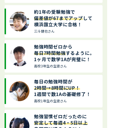
約1年の受験勉強で
偏差値が67までアップ
して
横浜国立大学に合格！
三斗健也さん
勉強時間ゼロから
毎日7時間勉強
するように。
1ヶ月で数学1Aが完璧に！
高校3年生の生徒さん
毎日の勉強時間が
2時間→8時間にUP！
1週間で数1Aの基礎修了！
高校1年生の生徒さん
勉強習慣ゼロだったのに
安定して毎週4・5日以上