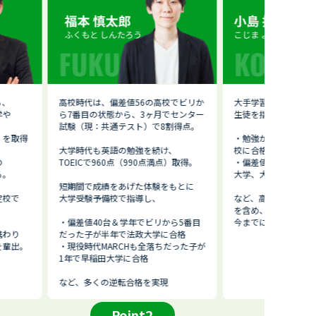
る、
高校時代は、偏差値56の高校でビリか
大手学習塾で8年間、
学や
ら7番目の状態から、3ヶ月でセンター
生徒を指導。
、
試験（現：共通テスト）で8割得点。
）を取得
・勉強が苦手な中学生
大学時代も英語の勉強を続け、
校に合格させる
の
TOEICで960点（990点満点）取得。
・偏差値48の高校か
る。
大学、大阪大学に合
短期間で成績をあげた体験をもとに
定校で
大学受験予備校で指導し、
など、高校受験はも
を含め、
・偏差値40台＆学年でビリから5番目
今までに多くの生徒
携わり
だった子が半年で法政大学に合格
を輩出。
・現役時代MARCHも全落ちだった子が
1年で早稲田大学に合格
など、多くの逆転合格を実現
Point2