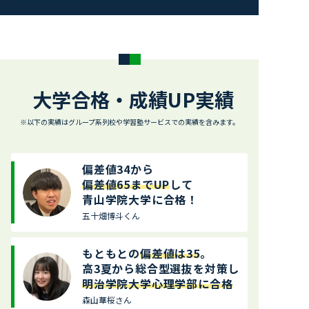
大学合格・成績UP実績
※以下の実績はグループ系列校や学習塾サービスでの実績を含みます。
偏差値34から
偏差値65までUP
して
青山学院大学に合格！
五十畑博斗くん
もともとの
偏差値は35
。
高3夏から総合型選抜を対策し
明治学院大学心理学部に合格
森山華桜さん